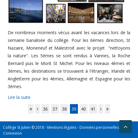
De nombreux moments vécus avant les vacances lors de la
semaine banalisée du collège. Pour les 6èmes direction, St
Nazaire, Moneneuf et Malestroit avec le projet "nettoyons
la nature". Les 5èmes se sont rendus à Vannes, la Roche
Bernard puis le Mont St Michel. Pour les niveaux 4èmes et
3èmes, les destinations se trouvaient à l'étranger, Irlande et
Angletterre pour les 4èmes, Allemagne et Espagne pour les
3èmes.
Lire la suite
36
37
38
39
40
41
Collège St Julien © 2018 -
Mentions légales
-
Données personnelles
-
Connexion