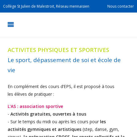
Collège St Julien de Malestroit, Réseau mennaisien
Nous contacter
ACTIVITES PHYSIQUES ET SPORTIVES
Le sport, dépassement de soi et école de
vie
En complément des cours d’EPS, il est proposé à tous
les élèves de pratiquer :
L’AS : association sportive
-
Activités gratuites, ouvertes à tous
- Sur le temps du midi ou après les cours pour
les
activités gymniques et artistiques
(step, danse, gym,
cirque),
la préparation CROSS, les sports collectifs et la