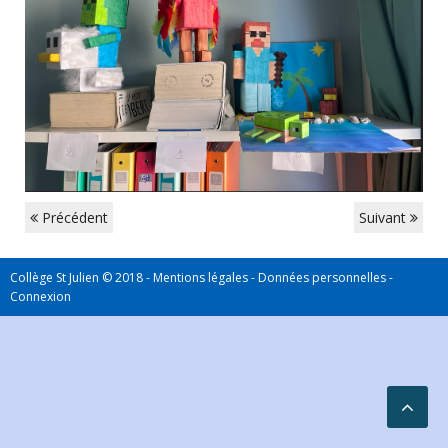
Précédent
Suivant
Collège St Julien © 2018 -
Mentions légales
-
Données personnelles
-
Connexion