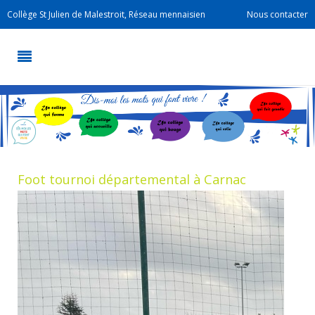
Collège St Julien de Malestroit, Réseau mennaisien
Nous contacter
Foot tournoi départemental à Carnac