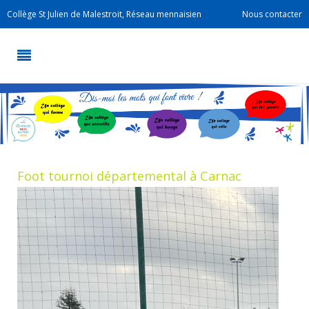
Collège St Julien de Malestroit, Réseau mennaisien
Nous contacter
Foot tournoi départemental à Carnac