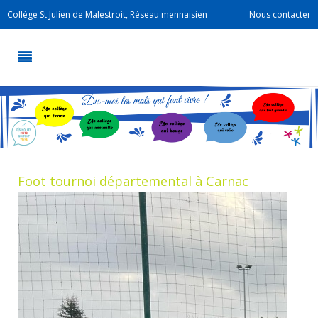
Collège St Julien de Malestroit, Réseau mennaisien
Nous contacter
Foot tournoi départemental à Carnac